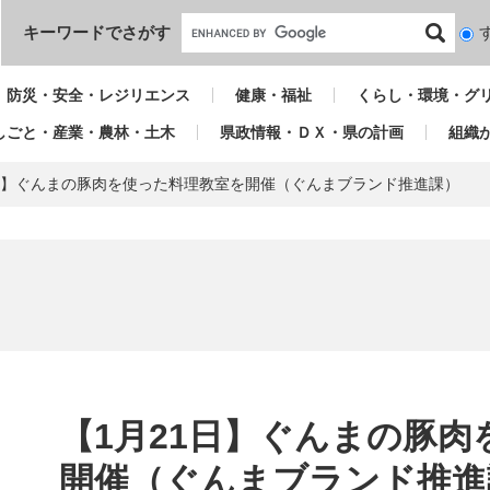
本文へ
キーワードでさがす
検
索
対
防災・安全・レジリエンス
健康・福祉
くらし・環境・グ
象
しごと・産業・農林・土木
県政情報・ＤＸ・県の計画
組織
1日】ぐんまの豚肉を使った料理教室を開催（ぐんまブランド推進課）
本
文
【1月21日】ぐんまの豚
開催（ぐんまブランド推進