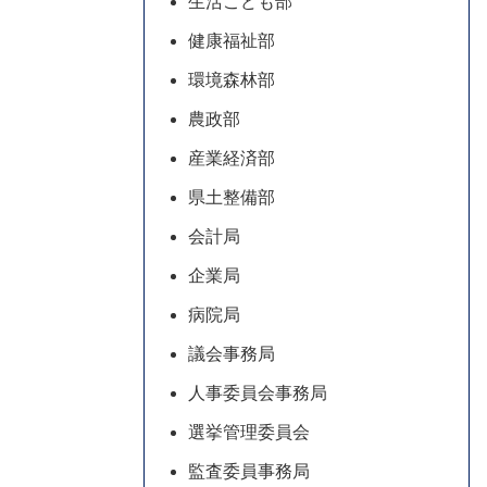
生活こども部
健康福祉部
環境森林部
農政部
産業経済部
県土整備部
会計局
企業局
病院局
議会事務局
人事委員会事務局
選挙管理委員会
監査委員事務局