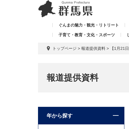
ペ
メ
メ
ー
ニ
ニ
ジ
ュ
ュ
の
ー
ぐんまの魅力・観光・リトリート
ー
先
を
子育て・教育・文化・スポーツ
を
頭
飛
飛
で
ば
トップページ
>
報道提供資料
>
【1月2
す。
し
ば
て
し
本
て
文
報道提供資料
へ
年から探す