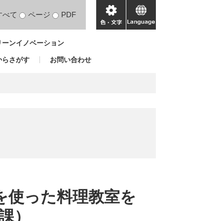
すべて
ページ
PDF
色・
language
文
リーンイノベーション
字
からさがす
お問い合わせ
肉を使った料理教室を
課）