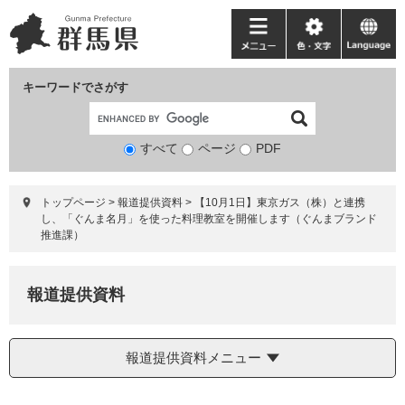
ペ
メ
ー
ニ
メ
色・
language
ジ
ュ
ニ
文
の
ー
ュ
字
キーワードでさがす
先
を
ー
頭
飛
で
ば
すべて
ページ
検
PDF
す。
し
索
て
対
本
トップページ
>
報道提供資料
>
【10月1日】東京ガス（株）と連携
象
文
し、「ぐんま名月」を使った料理教室を開催します（ぐんまブランド
へ
推進課）
報道提供資料
報道提供資料メニュー