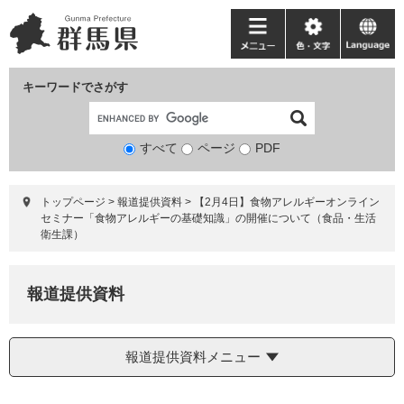
ペ
メ
ー
ニ
メ
色・
language
ジ
ュ
ニ
文
の
ー
ュ
字
キーワードでさがす
先
を
ー
頭
飛
で
ば
すべて
ページ
検
PDF
す。
し
索
て
対
本
トップページ
>
報道提供資料
>
【2月4日】食物アレルギーオンライン
象
文
セミナー「食物アレルギーの基礎知識」の開催について（食品・生活
へ
衛生課）
報道提供資料
報道提供資料メニュー