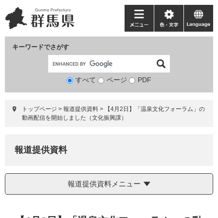
ペ
メ
ー
ニ
メ
色・
language
ジ
ュ
ニ
文
の
ー
ュ
字
キーワードでさがす
先
を
ー
頭
飛
で
ば
すべて
ページ
検
PDF
す。
し
索
て
対
本
トップページ
>
報道提供資料
>
【4月2日】「温泉文化フォーラム」の
象
文
動画配信を開始しました（文化振興課）
へ
報道提供資料
報道提供資料メニュー
本