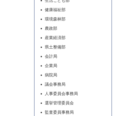
生活こども部
健康福祉部
環境森林部
農政部
産業経済部
県土整備部
会計局
企業局
病院局
議会事務局
人事委員会事務局
選挙管理委員会
監査委員事務局