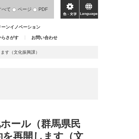
すべて
ページ
PDF
色・
language
文
リーンイノベーション
字
からさがす
お問い合わせ
します（文化振興課）
化ホール（群馬県民
約を再開します（文