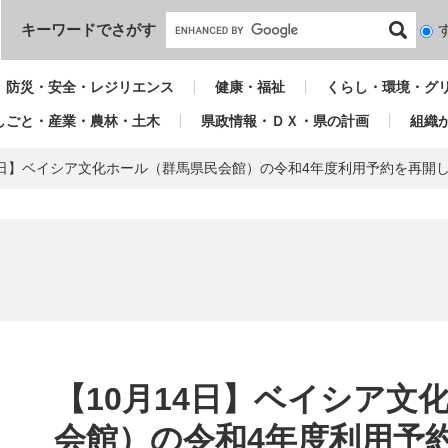
本文へ
キーワードでさがす
検
索
対
防災・安全・レジリエンス
健康・福祉
くらし・環境・グ
象
しごと・産業・農林・土木
県政情報・ＤＸ・県の計画
組織
14日】ベイシア文化ホール（群馬県民会館）の令和4年度利用予約を再開
本
文
【10月14日】ベイシア文
会館）の令和4年度利用予