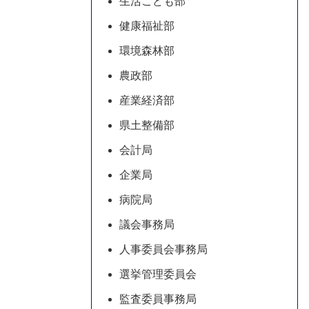
生活こども部
健康福祉部
環境森林部
農政部
産業経済部
県土整備部
会計局
企業局
病院局
議会事務局
人事委員会事務局
選挙管理委員会
監査委員事務局