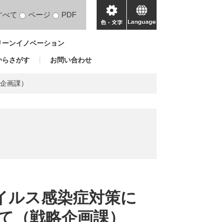
すべて
ページ
PDF
色・
language
文
リーンイノベーション
字
からさがす
お問い合わせ
略企画課）
ウイルス感染症対策に
て（戦略企画課）