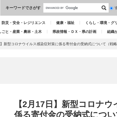
本文へ
キーワードでさがす
検
索
対
防災・安全・レジリエンス
健康・福祉
くらし・環境・グ
象
しごと・産業・農林・土木
県政情報・ＤＸ・県の計画
組織
7日】新型コロナウイルス感染症対策に係る寄付金の受納式について（戦
本
文
【2月17日】新型コロナ
係る寄付金の受納式につい