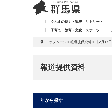
ペ
メ
メ
ー
ニ
ニ
ジ
ュ
ュ
の
ー
ぐんまの魅力・観光・リトリート
ー
先
を
子育て・教育・文化・スポーツ
を
頭
飛
飛
で
ば
トップページ
>
報道提供資料
>
【2月1
す。
し
ば
て
し
本
て
文
報道提供資料
へ
年から探す