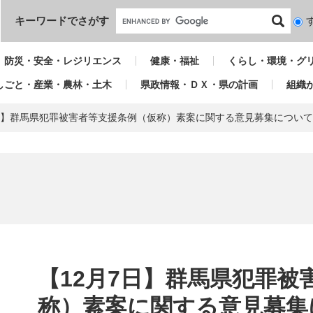
本文へ
キーワードでさがす
検
索
対
防災・安全・レジリエンス
健康・福祉
くらし・環境・グ
象
しごと・産業・農林・土木
県政情報・ＤＸ・県の計画
組織
7日】群馬県犯罪被害者等支援条例（仮称）素案に関する意見募集につい
本
文
【12月7日】群馬県犯罪被
称）素案に関する意見募集