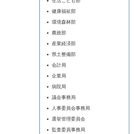
生活こども部
健康福祉部
環境森林部
農政部
産業経済部
県土整備部
会計局
企業局
病院局
議会事務局
人事委員会事務局
選挙管理委員会
監査委員事務局