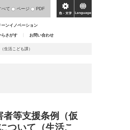
すべて
ページ
PDF
色・
language
文
リーンイノベーション
字
からさがす
お問い合わせ
て（生活こども課）
害者等支援条例（仮
について（生活こ