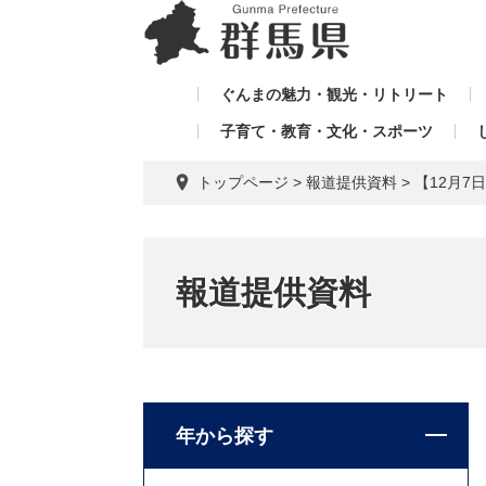
ペ
メ
メ
ー
ニ
ニ
ジ
ュ
ュ
の
ー
ぐんまの魅力・観光・リトリート
ー
先
を
子育て・教育・文化・スポーツ
を
頭
飛
飛
で
ば
トップページ
>
報道提供資料
>
【12月
す。
し
ば
て
し
本
て
文
報道提供資料
へ
年から探す