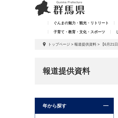
ペ
メ
メ
ー
ニ
ニ
ジ
ュ
ュ
の
ー
ぐんまの魅力・観光・リトリート
ー
先
を
子育て・教育・文化・スポーツ
を
頭
飛
飛
で
ば
トップページ
>
報道提供資料
>
【6月2
す。
し
ば
て
し
本
て
文
報道提供資料
へ
年から探す