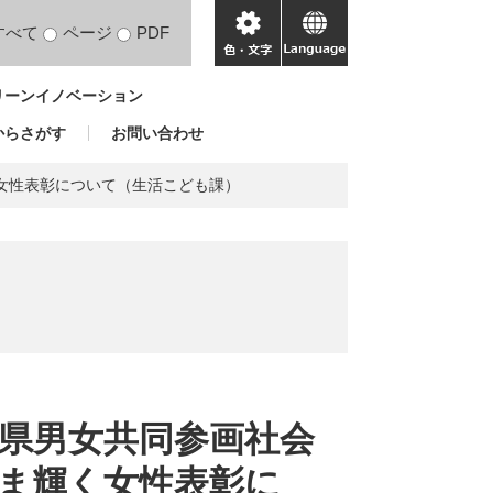
すべて
ページ
PDF
色・
language
文
リーンイノベーション
字
からさがす
お問い合わせ
く女性表彰について（生活こども課）
馬県男女共同参画社会
ま輝く女性表彰に