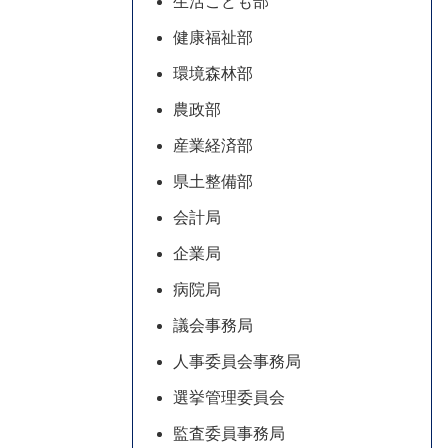
生活こども部
健康福祉部
環境森林部
農政部
産業経済部
県土整備部
会計局
企業局
病院局
議会事務局
人事委員会事務局
選挙管理委員会
監査委員事務局