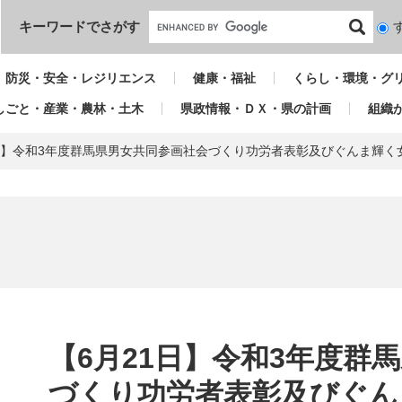
本文へ
キーワードでさがす
検
索
対
防災・安全・レジリエンス
健康・福祉
くらし・環境・グ
象
しごと・産業・農林・土木
県政情報・ＤＸ・県の計画
組織
1日】令和3年度群馬県男女共同参画社会づくり功労者表彰及びぐんま輝
本
文
【6月21日】令和3年度群
づくり功労者表彰及びぐん