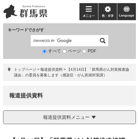
ペ
メ
ー
ニ
メ
色・
language
ジ
ュ
ニ
文
の
ー
ュ
字
キーワードでさがす
先
を
ー
頭
飛
で
ば
すべて
ページ
検
PDF
す。
し
索
て
対
本
トップページ
>
報道提供資料
>
【4月14日】「群馬県がん対策推進協
象
文
議会」の委員を募集します（感染症・がん疾病対策課）
へ
報道提供資料
報道提供資料メニュー
本