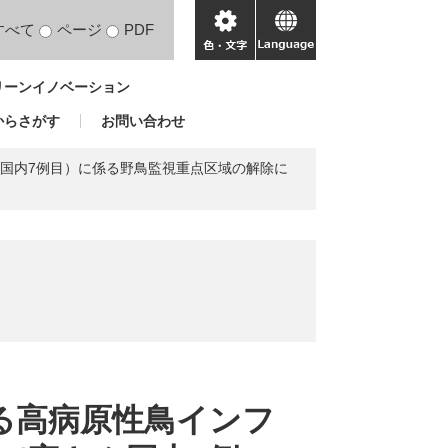
すべて
ページ
PDF
色・
language
文
リーンイノベーション
字
からさがす
お問い合わせ
ん国内7例目）に係る野鳥監視重点区域の解除に
ける高病原性鳥インフ