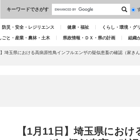
本文へ
キーワードでさがす
検
索
対
防災・安全・レジリエンス
健康・福祉
くらし・環境・グ
象
しごと・産業・農林・土木
県政情報・ＤＸ・県の計画
組織
1日】埼玉県における高病原性鳥インフルエンザの疑似患畜の確認（家き
本
文
【1月11日】埼玉県にお