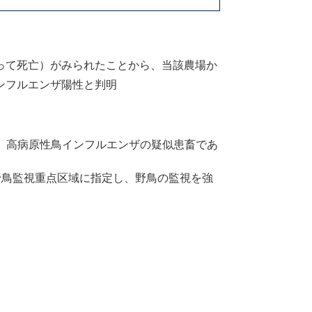
って死亡）がみられたことから、当該農場か
ンフルエンザ陽性と判明
、高病原性鳥インフルエンザの疑似患畜であ
野鳥監視重点区域に指定し、野鳥の監視を強