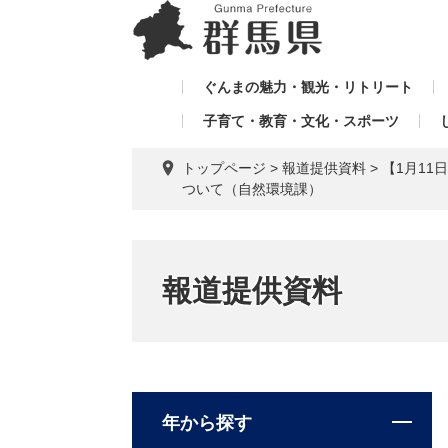
ペ
メ
メ
ー
ニ
ニ
ジ
ュ
ュ
の
ー
ぐんまの魅力・観光・リトリート
ー
先
を
子育て・教育・文化・スポーツ
を
頭
飛
飛
で
ば
トップページ
>
報道提供資料
>
【1月1
す。
し
ば
ついて（自然環境課）
て
し
本
て
文
へ
報道提供資料
年から探す