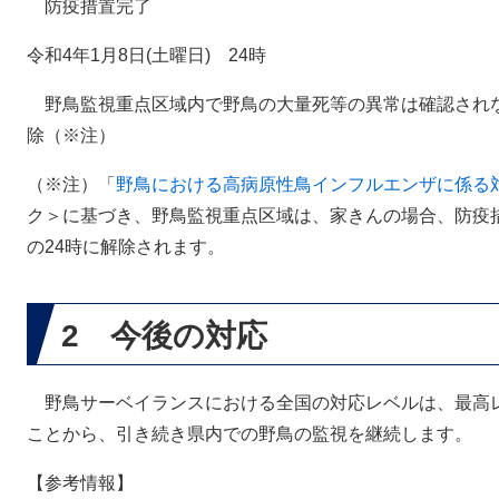
防疫措置完了
令和4年1月8日(土曜日) 24時
野鳥監視重点区域内で野鳥の大量死等の異常は確認され
除（※注）
（※注）「
野鳥における高病原性鳥インフルエンザに係る
ク＞
に基づき、野鳥監視重点区域は、家きんの場合、防疫措
の24時に解除されます。
2 今後の対応
野鳥サーベイランスにおける全国の対応レベルは、最高レ
ことから、引き続き県内での野鳥の監視を継続します。
【参考情報】