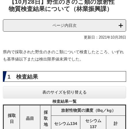
【10月28日】野生のきのこ類の放射性
文
物質検査結果について（林業振興課）
ページ内目次
更新日：2021年10月28日
県内で採取された野生のきのこ類について検査したところ、いずれ
も基準値以下または検出限界値未満でした。
1 検査結果
表のサイズを切り替える
検査結果一覧
放射性物質の濃度（Bq／kg）
採
採取
品目
取
セシウム
日
セシウム134
計
地
137