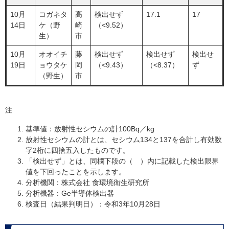
10月
コガネタ
高
検出せず
17.1
17
14日
ケ（野
崎
（<9.52）
生）
市
10月
オオイチ
藤
検出せず
検出せず
検出せ
19日
ョウタケ
岡
（<9.43）
（<8.37）
ず
（野生）
市
注
基準値：放射性セシウムの計100Bq／kg
放射性セシウムの計とは、セシウム134と137を合計し有効数
字2桁に四捨五入したものです。
「検出せず」とは、同欄下段の（ ）内に記載した検出限界
値を下回ったことを示します。
分析機関：株式会社 食環境衛生研究所
分析機器：Ge半導体検出器
検査日（結果判明日）：令和3年10月28日