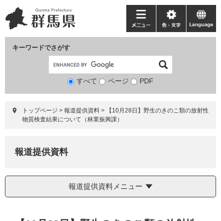
ペ
メ
ー
ニ
メ
色・
language
ジ
ュ
ニ
文
の
ー
ュ
字
キーワードでさがす
先
を
ー
頭
飛
で
ば
すべて
ページ
検
PDF
す。
し
索
て
対
本
トップページ
>
報道提供資料
>
【10月28日】野生のきのこ類の放射性
象
文
物質検査結果について（林業振興課）
へ
報道提供資料
報道提供資料メニュー
本