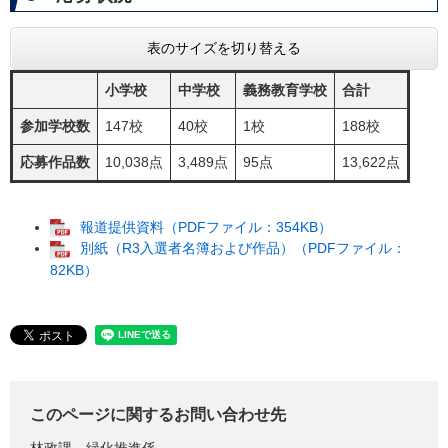
表のサイズを切り替える
小学校
中学校
義務教育学校
合計
参加学校数
147校
40校
1校
188校
応募作品数
10,038点
3,489点
95点
13,622点
報道提供資料（PDFファイル：354KB）
別紙（R3入選者名簿および作品）（PDFファイル：
82KB）
このページに関するお問い合わせ先
林政課
緑化推進係