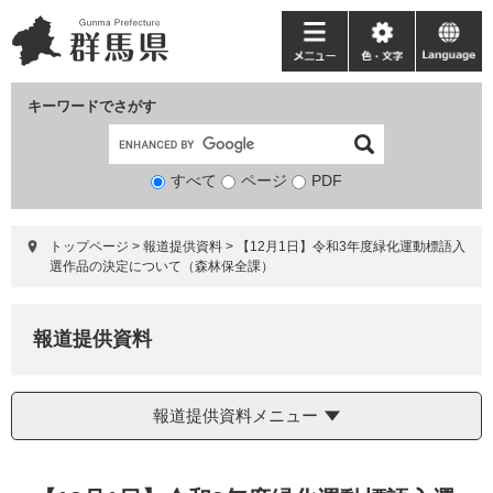
ペ
メ
ー
ニ
メ
色・
language
ジ
ュ
ニ
文
の
ー
ュ
字
キーワードでさがす
先
を
ー
頭
飛
で
ば
すべて
ページ
検
PDF
す。
し
索
て
対
本
トップページ
>
報道提供資料
>
【12月1日】令和3年度緑化運動標語入
象
文
選作品の決定について（森林保全課）
へ
報道提供資料
報道提供資料メニュー
本