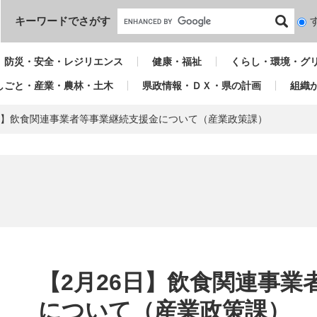
本文へ
キーワードでさがす
検
索
対
防災・安全・レジリエンス
健康・福祉
くらし・環境・グ
象
しごと・産業・農林・土木
県政情報・ＤＸ・県の計画
組織
6日】飲食関連事業者等事業継続支援金について（産業政策課）
本
文
【2月26日】飲食関連事業
について（産業政策課）