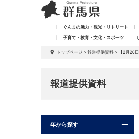
ペ
メ
メ
ー
ニ
ニ
ジ
ュ
ュ
の
ー
ぐんまの魅力・観光・リトリート
ー
先
を
子育て・教育・文化・スポーツ
を
頭
飛
飛
で
ば
トップページ
>
報道提供資料
>
【2月2
す。
し
ば
て
し
本
て
文
報道提供資料
へ
年から探す