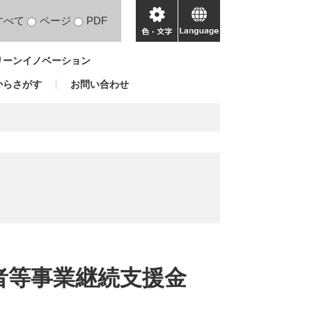
すべて
ページ
PDF
色・
language
文
リーンイノベーション
字
からさがす
お問い合わせ
者等事業継続支援金