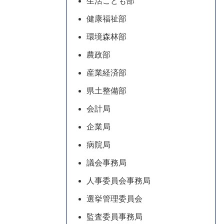
生活こども部
健康福祉部
環境森林部
農政部
産業経済部
県土整備部
会計局
企業局
病院局
議会事務局
人事委員会事務局
選挙管理委員会
監査委員事務局