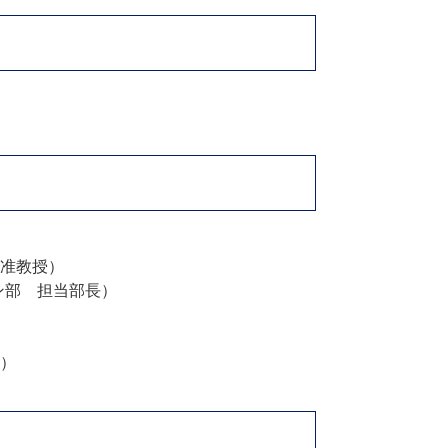
准教授）
ン部 担当部長）
）