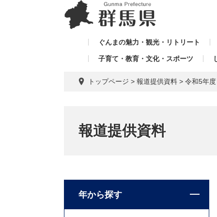
ペ
メ
メ
ー
ニ
ニ
ジ
ュ
ュ
の
ー
ぐんまの魅力・観光・リトリート
ー
先
を
子育て・教育・文化・スポーツ
を
頭
飛
飛
で
ば
トップページ
>
報道提供資料
>
令和5年
す。
し
ば
て
し
本
て
文
報道提供資料
へ
年から探す