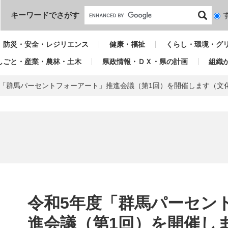
本文へ
キーワードでさがす
検
索
対
防災・安全・レジリエンス
健康・福祉
くらし・環境・グ
象
しごと・産業・農林・土木
県政情報・ＤＸ・県の計画
組織
度「群馬パーセントフォーアート」推進会議（第1回）を開催します（文
本
文
令和5年度「群馬パーセン
進会議（第1回）を開催し