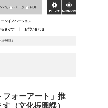
すべて
ページ
PDF
色・
language
文
リーンイノベーション
字
からさがす
お問い合わせ
化振興課）
トフォーアート」推
ます（文化振興課）