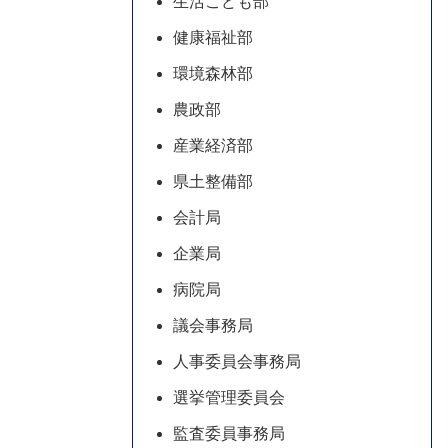
生活こども部
健康福祉部
環境森林部
農政部
産業経済部
県土整備部
会計局
企業局
病院局
議会事務局
人事委員会事務局
選挙管理委員会
監査委員事務局