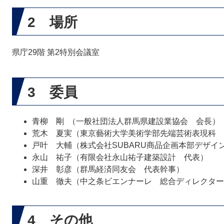
2 場所
県庁29階 第2特別会議室
​3
委員
青柳 剛 （一般社団法人群馬県建設業協会 会長）
荒木 夏実（東京藝術大学美術学部先端芸術表現科 
戸叶 大輔（株式会社SUBARU商品企画本部デザイ
永山 祐子（有限会社永山祐子建築設計 代表）
深井 彰彦（群馬経済同友会 代表幹事）
山重 徹夫（中之条ビエンナーレ 総合ディレクター
4 その他