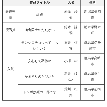
作品タイトル
氏名
住所
最優秀
岩坂 歩
新潟県長岡
建築
賞
樹
市
鈴木 諒
栃木県野木
優秀賞
肉食同士のたたかい
雅
町
モンシロチョウって お
石井 佑
群馬県伊勢
いしい？
宜
崎市
群馬県高崎
安心して羽休め
小澤 樹
市
入賞
新井 け
群馬県桐生
かまきりのたびだち
んと
市
荒川 桜
群馬県前橋
トンボは顔の一部です
樂
市