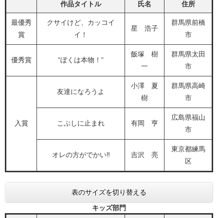
作品タイトル
氏名
住所
最優秀
クサイけど、カッコイ
群馬県前橋
星 浩子
賞
イ！
市
飯塚 樹
群馬県太田
優秀賞
”ぼくは本物！”
一
市
小澤 夏
群馬県高崎
友達になろうよ
樹
市
広島県福山
入賞
こぶしに止まれ
有岡 亨
市
東京都練馬
オレの方がでかい‼
吉沢 亮
区
表のサイズを切り替える
キッズ部門