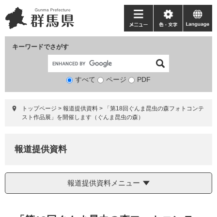
ペ
メ
ー
ニ
メ
色・
language
ジ
ュ
ニ
文
の
ー
ュ
字
キーワードでさがす
先
を
ー
頭
飛
で
ば
すべて
ページ
検
PDF
す。
し
索
て
対
本
トップページ
>
報道提供資料
>
「第18回ぐんま昆虫の森フォトコンテ
象
文
スト作品展」を開催します（ぐんま昆虫の森）
へ
報道提供資料
報道提供資料メニュー
本