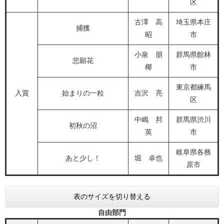
区
古澤 高
埼玉県本庄
捕獲
昭
市
小泉 朋
群馬県館林
悲願花
椰
市
東京都練馬
入賞
始まりの一粒
吉沢 亮
区
中嶋 邦
群馬県渋川
初秋の沼
英
市
岐阜県各務
あと少し！
堀 卓也
原市
表のサイズを切り替える
自由部門