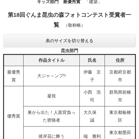
キッズ部門 最優秀賞
「建築」
第18回ぐんま昆虫の森フォトコンテスト受賞者一
覧
（敬称略）​
表のサイズを切り替える
昆虫部門
作品タイトル
氏名
住所
最優秀
伊藤 京
京都府京都
大ジャ～ンプ!!
賞
子
市
小西 浩
群馬県前橋
凝視
司
市
巣から出た！人面背負っ
大久保
東京都板橋
優秀賞
た密猟者
誠
区
東京都墨田
彼岸花に舞う
端 雅利