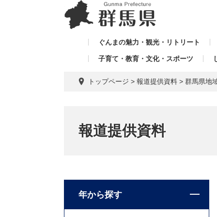
ペ
メ
メ
ー
ニ
ニ
ジ
ュ
ュ
の
ー
ぐんまの魅力・観光・リトリート
ー
先
を
子育て・教育・文化・スポーツ
を
頭
飛
飛
で
ば
トップページ
>
報道提供資料
>
群馬県地
す。
し
ば
て
し
本
て
文
報道提供資料
へ
年から探す