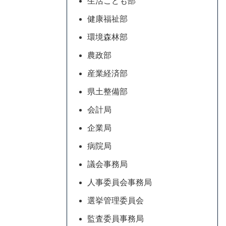
生活こども部
健康福祉部
環境森林部
農政部
産業経済部
県土整備部
会計局
企業局
病院局
議会事務局
人事委員会事務局
選挙管理委員会
監査委員事務局