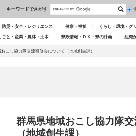
本文へ
キーワードでさがす
検
索
対
防災・安全・レジリエンス
健康・福祉
くらし・環境・グ
象
しごと・産業・農林・土木
県政情報・ＤＸ・県の計画
組織
域おこし協力隊交流研修会について（地域創生課）
本
文
群馬県地域おこし協力隊交
（地域創生課）