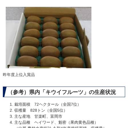
昨年度上位入賞品
​（参考）県内「キウイフルーツ」の生産状況
栽培面積 72ヘクタール（全国7位）
収穫量 828トン（全国5位）
主な産地 甘楽町、富岡市
​主な品種 ヘイワード、魁密（果肉黄色品種）