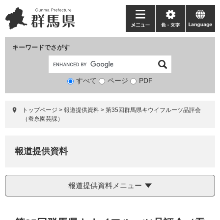
ペ
メ
ー
ニ
メ
色・
language
ジ
ュ
ニ
文
の
ー
ュ
字
キーワードでさがす
先
を
ー
頭
飛
で
ば
すべて
ページ
検
PDF
す。
し
索
て
対
本
トップページ
>
報道提供資料
>
第35回群馬県キウイフルーツ品評会
象
文
（蚕糸園芸課）
へ
報道提供資料
報道提供資料メニュー
本