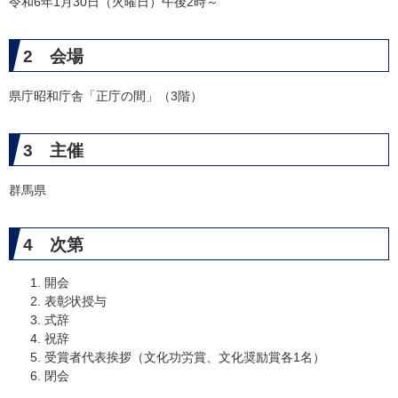
令和6年1月30日（火曜日）午後2時～
2 会場
県庁昭和庁舎「正庁の間」（3階）
3 主催
群馬県
4 次第
開会
表彰状授与
式辞
祝辞
受賞者代表挨拶（文化功労賞、文化奨励賞各1名）
閉会