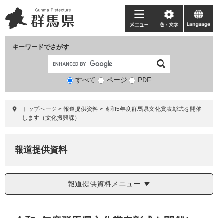
ペ
メ
ー
ニ
メ
色・
language
ジ
ュ
ニ
文
の
ー
ュ
字
キーワードでさがす
先
を
ー
頭
飛
で
ば
すべて
ページ
検
PDF
す。
し
索
て
対
本
トップページ
>
報道提供資料
>
令和5年度群馬県文化賞表彰式を開催
象
文
します（文化振興課）
へ
報道提供資料
報道提供資料メニュー
本