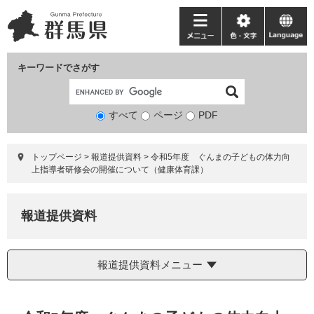
ペ
メ
ー
ニ
メ
色・
language
ジ
ュ
ニ
文
の
ー
ュ
字
キーワードでさがす
先
を
ー
頭
飛
で
ば
すべて
ページ
検
PDF
す。
し
索
て
対
本
トップページ
>
報道提供資料
>
令和5年度 ぐんまの子どもの体力向
象
文
上指導者研修会の開催について（健康体育課）
へ
報道提供資料
報道提供資料メニュー
本