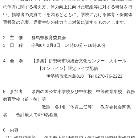
の体育に関する考え方、体力向上に向けた取組等に対する研修を行
い、指導者の資質向上を図るとともに、学校における体育・保健体
育授業の充実、児童生徒の体力向上対策に資するものとします。
2 主 催 群馬県教育委員会
3 日 程 令和6年2月8日 14時00分～16時30分
4 会 場 【参集】伊勢崎市境総合文化センター 大ホール
【オンライン】限定ライブ配信
伊勢崎市境木島818 Tel 0270-76-2222
5 参加者 県内の国公立小学校及び中学校、中等教育学校、義務
教育学校（前・後）等
教諭 各1名（体育主任等）、教育委員会関係
者 合計最大で470名程度
6 内容
（1）優良校表彰 体力向上取組優良校・体力優良証交付率優良校