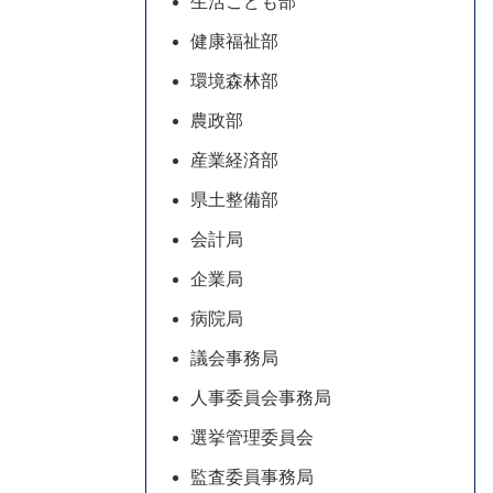
生活こども部
健康福祉部
環境森林部
農政部
産業経済部
県土整備部
会計局
企業局
病院局
議会事務局
人事委員会事務局
選挙管理委員会
監査委員事務局