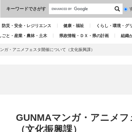
本文へ
キーワードでさがす
検
索
対
防災・安全・レジリエンス
健康・福祉
くらし・環境・グ
象
しごと・産業・農林・土木
県政情報・ＤＸ・県の計画
組織
Aマンガ・アニメフェスタ開催について（文化振興課）
本
文
GUNMAマンガ・アニメ
（文化振興課）