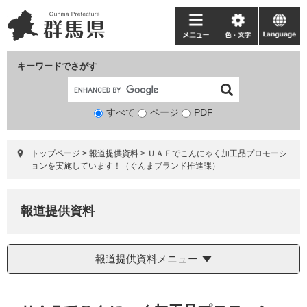
ペ
メ
ー
ニ
メ
色・
language
ジ
ュ
ニ
文
の
ー
ュ
字
キーワードでさがす
先
を
ー
頭
飛
で
ば
すべて
ページ
検
PDF
す。
し
索
て
対
本
トップページ
>
報道提供資料
>
ＵＡＥでこんにゃく加工品プロモーシ
象
文
ョンを実施しています！（ぐんまブランド推進課）
へ
報道提供資料
報道提供資料メニュー
本