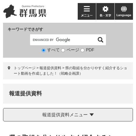
ペ
メ
ー
ニ
メ
色・
language
ジ
ュ
ニ
文
の
ー
ュ
字
キーワードでさがす
先
を
ー
頭
飛
で
ば
すべて
ページ
検
PDF
す。
し
索
て
対
本
トップページ
>
報道提供資料
>
県の取組を分かりやすく紹介するショ
象
文
ート動画を作成しました！（戦略企画課）
へ
報道提供資料
報道提供資料メニュー
本