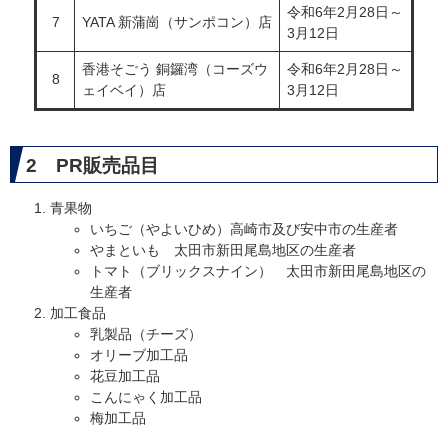
令和6年2月28日～
7
YATA 新蒲崗（サンポコン）店
3月12日
香港そごう 銅鑼湾（コーズウ
令和6年2月28日～
8
ェイベイ）店
3月12日
2 PR販売品目
青果物
いちご（やよいひめ）高崎市及び安中市の生産者
やまといも 太田市新田尾島地区の生産者
トマト（ブリックスナイン） 太田市新田尾島地区の
生産者
加工食品
乳製品（チーズ）
オリーブ加工品
花豆加工品
こんにゃく加工品
梅加工品