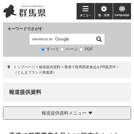
ペ
メ
ー
ニ
メ
色・
language
ジ
ュ
ニ
文
の
ー
ュ
字
キーワードでさがす
先
を
ー
頭
飛
で
ば
すべて
ページ
検
PDF
す。
し
索
て
対
本
トップページ
>
報道提供資料
>
香港で群馬県産食品をPR販売中！
象
文
（ぐんまブランド推進課）
へ
報道提供資料
報道提供資料メニュー
本