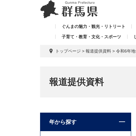
ペ
メ
メ
ー
ニ
ニ
ジ
ュ
ュ
の
ー
ぐんまの魅力・観光・リトリート
ー
先
を
子育て・教育・文化・スポーツ
を
頭
飛
飛
で
ば
トップページ
>
報道提供資料
>
令和6年
す。
し
ば
て
し
本
て
文
報道提供資料
へ
年から探す