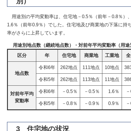
別）
用途別の平均変動率は、住宅地－0.5％（前年－0.8％）、
1.6％（前年0.9％）でした。住宅地及び商業地の下落に
率がさらに上昇しています。
用途別地点数（継続地点数）・対前年平均変動率（用途
区分
年
住宅地
商業地
工業地
全
令和6年
262地点
111地点
10地点
3
地点数
令和5年
262地点
113地点
11地点
3
令和6年
－0.5％
－0.5％
1.6％
－
対前年平均
変動率
令和5年
－0.8％
－0.9％
0.9％
－
3 住宅地の状況