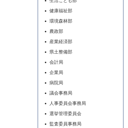
生活こども部
健康福祉部
環境森林部
農政部
産業経済部
県土整備部
会計局
企業局
病院局
議会事務局
人事委員会事務局
選挙管理委員会
監査委員事務局