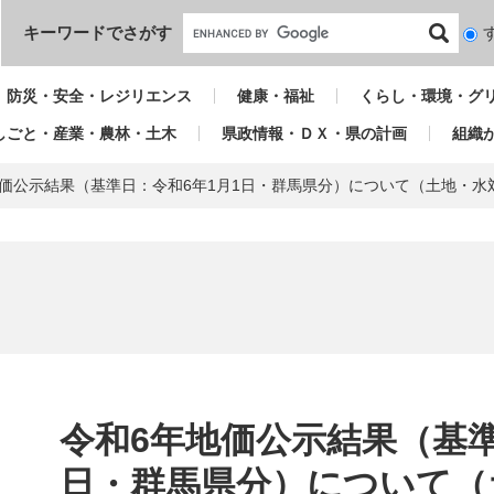
本文へ
キーワードでさがす
検
索
対
防災・安全・レジリエンス
健康・福祉
くらし・環境・グ
象
しごと・産業・農林・土木
県政情報・ＤＸ・県の計画
組織
地価公示結果（基準日：令和6年1月1日・群馬県分）について（土地・水
本
文
令和6年地価公示結果（基準
日・群馬県分）について（