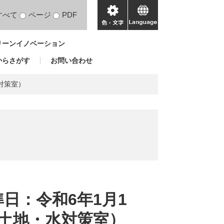
すべて
ページ
PDF
色・
language
文
リーンイノベーション
字
からさがす
お問い合わせ
対策室）
日：令和6年1月1
土地・水対策室）