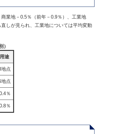
商業地－0.5％（前年－0.9％）、工業地
持ち直しが見られ、工業地については平均変動
別）
用途
83地点
86地点
0.4％
0.8％