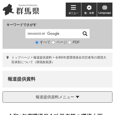
ペ
メ
ー
ニ
メ
色・
language
ジ
ュ
ニ
文
の
ー
ュ
字
キーワードでさがす
先
を
ー
頭
飛
で
ば
すべて
ページ
検
PDF
す。
し
索
て
対
本
トップページ
>
報道提供資料
>
令和6年度環境保全功労者等の環境大
象
文
臣表彰について（環境政策課）
へ
報道提供資料
報道提供資料メニュー
本