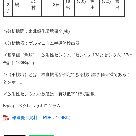
恋
―
検
(5.0)
検
(5.0)
検
ス
場
3日
村
出
出
出
チ
※分析機関：東北緑化環境保全(株)
※分析機器：ゲルマニウム半導体検出器
※基準値（魚類）：放射性セシウム（セシウム134とセシウム137の
合計）100Bq/kg
※（不検出）とは、検査機器が測定できる検出限界値未満であるこ
とを示す。
※放射性セシウムの数値は、有効数字2桁で記載。
Bq/kg：ベクレル毎キログラム
報道提供資料 （PDF：164KB）