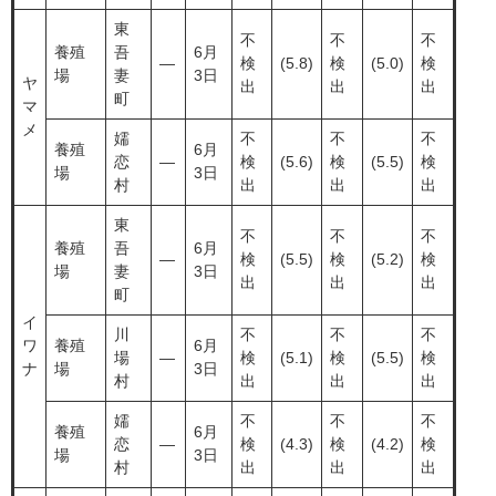
東
不
不
不
養殖
吾
6月
―
検
(5.8)
検
(5.0)
検
場
妻
3日
ヤ
出
出
出
町
マ
メ
嬬
不
不
不
養殖
6月
恋
―
検
(5.6)
検
(5.5)
検
場
3日
村
出
出
出
東
不
不
不
養殖
吾
6月
―
検
(5.5)
検
(5.2)
検
場
妻
3日
出
出
出
町
イ
川
不
不
不
ワ
養殖
6月
場
―
検
(5.1)
検
(5.5)
検
ナ
場
3日
村
出
出
出
嬬
不
不
不
養殖
6月
恋
―
検
(4.3)
検
(4.2)
検
場
3日
村
出
出
出