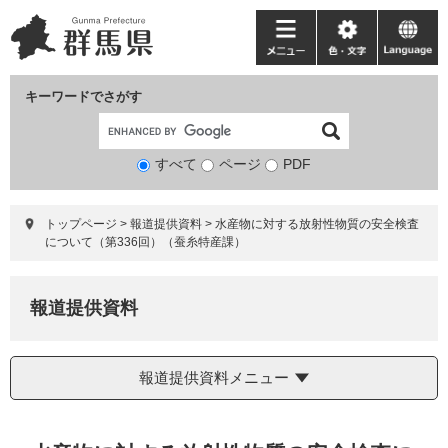
ペ
メ
ー
ニ
メ
色・
language
ジ
ュ
ニ
文
の
ー
ュ
字
キーワードでさがす
先
を
ー
頭
飛
で
ば
すべて
ページ
検
PDF
す。
し
索
て
対
本
トップページ
>
報道提供資料
>
水産物に対する放射性物質の安全検査
象
文
について（第336回）（蚕糸特産課）
へ
報道提供資料
報道提供資料メニュー
本