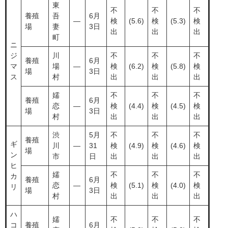
東
不
不
不
養殖
吾
6月
―
検
(5.6)
検
(5.3)
検
場
妻
3日
出
出
出
町
ニ
ジ
川
不
不
不
養殖
6月
マ
場
―
検
(6.2)
検
(5.8)
検
場
3日
ス
村
出
出
出
嬬
不
不
不
養殖
6月
恋
―
検
(4.4)
検
(4.5)
検
場
3日
村
出
出
出
渋
5月
不
不
不
養殖
ギ
川
―
31
検
(4.9)
検
(4.6)
検
場
ン
市
日
出
出
出
ヒ
嬬
不
不
不
カ
養殖
6月
恋
―
検
(5.1)
検
(4.0)
検
リ
場
3日
村
出
出
出
ハ
嬬
不
不
不
コ
養殖
6月