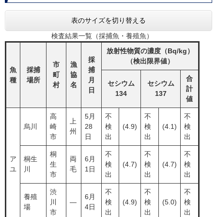
表のサイズを切り替える
検査結果一覧（採捕魚・養殖魚）
放射性物質の濃度（Bq/kg）
採
（検出限界値）
市
漁
魚
採捕
捕
町
協
合
種
場所
月
セシウム
セシウム
村
名
計
日
134
137
値
高
5月
不
不
不
上
烏川
崎
28
検
(4.9)
検
(4.1)
検
州
市
日
出
出
出
桐
不
不
不
ア
桐生
両
6月
生
検
(4.7)
検
(4.7)
検
ユ
川
毛
1日
市
出
出
出
渋
不
不
不
養殖
6月
川
―
検
(4.9)
検
(5.0)
検
場
4日
市
出
出
出