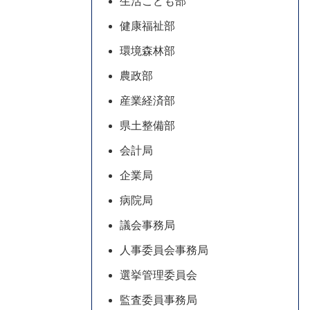
生活こども部
健康福祉部
環境森林部
農政部
産業経済部
県土整備部
会計局
企業局
病院局
議会事務局
人事委員会事務局
選挙管理委員会
監査委員事務局