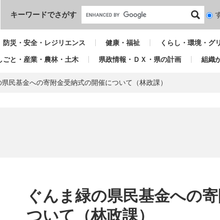
本文へ
キーワードでさがす
検
索
対
防災・安全・レジリエンス
健康・福祉
くらし・環境・グ
象
しごと・産業・農林・土木
県政情報・ＤＸ・県の計画
組織
の県民基金への寄附金受納式の開催について（林政課）
本
文
ぐんま緑の県民基金への寄
ついて（林政課）