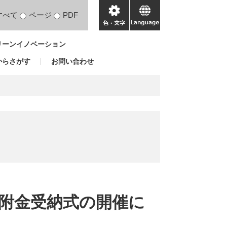
すべて
ページ
PDF
色・
language
文
リーンイノベーション
字
からさがす
お問い合わせ
附金受納式の開催に