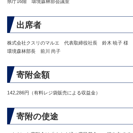
県庁16階 環境森林部会議室
出席者
株式会社クスリのマルエ 代表取締役社長 鈴木 暁子 様
環境森林部長 前川 尚子
寄附金額
142,286円（有料レジ袋販売による収益金）
寄附の使途