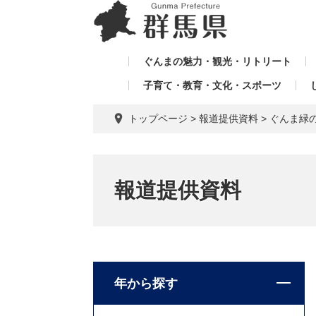
ペ
メ
メ
ー
ニ
ニ
ジ
ュ
ュ
の
ー
ぐんまの魅力・観光・リトリート
ー
先
を
子育て・教育・文化・スポーツ
を
頭
飛
飛
で
ば
トップページ
>
報道提供資料
>
ぐんま緑
す。
し
ば
て
し
本
て
文
報道提供資料
へ
年から探す