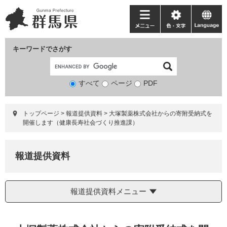
ペ
メ
ー
ニ
メ
色・
language
ジ
ュ
ニ
文
の
ー
ュ
字
キーワードでさがす
先
を
ー
頭
飛
で
ば
すべて
ページ
検
PDF
す。
し
索
て
対
本
トップページ
>
報道提供資料
>
大塚製薬株式会社からの寄附受納式を
象
文
開催します（健康長寿社会づくり推進課）
へ
報道提供資料
報道提供資料メニュー
本