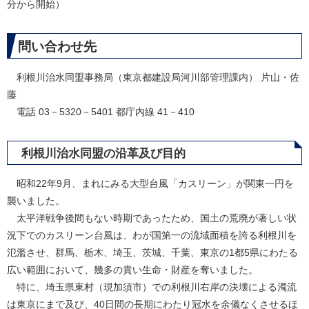
分から開始）
問い合わせ先
利根川治水同盟事務局（東京都建設局河川部管理課内） 片山・佐
藤
電話 03－5320－5401 都庁内線 41－410​
利根川治水同盟の沿革及び目的
昭和22年9月、まれにみる大型台風「カスリーン」が関東一円を
襲いました。
太平洋戦争後間もない時期であったため、国土の荒廃が著しい状
況下でのカスリーン台風は、わが国第一の流域面積を誇る利根川を
氾濫させ、群馬、栃木、埼玉、茨城、千葉、東京の1都5県にわたる
広い範囲において、幾多の貴い生命・財産を奪いました。
特に、埼玉県東村（現加須市）での利根川右岸の決壊による濁流
は東京にまで及び、40日間の長期にわたり冠水を余儀なくさせるほ