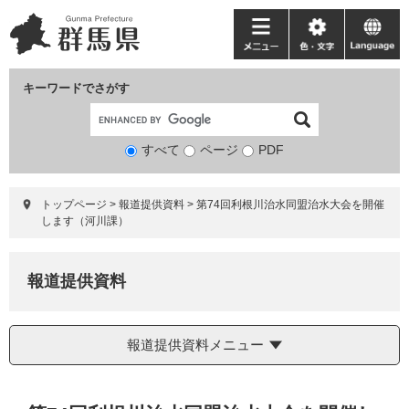
ペ
メ
ー
ニ
メ
色・
language
ジ
ュ
ニ
文
の
ー
ュ
字
キーワードでさがす
先
を
ー
頭
飛
で
ば
すべて
ページ
検
PDF
す。
し
索
て
対
本
トップページ
>
報道提供資料
>
第74回利根川治水同盟治水大会を開催
象
文
します（河川課）
へ
報道提供資料
報道提供資料メニュー
本