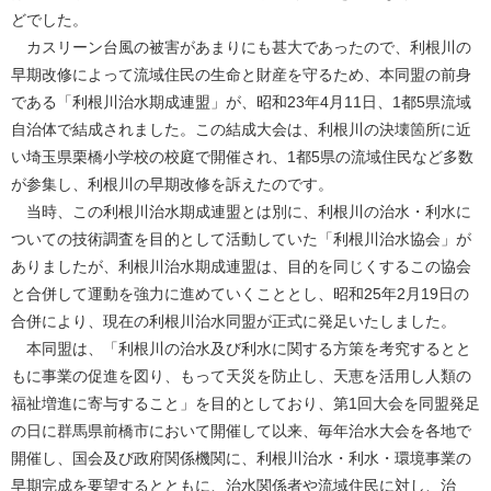
どでした。
カスリーン台風の被害があまりにも甚大であったので、利根川の
早期改修によって流域住民の生命と財産を守るため、本同盟の前身
である「利根川治水期成連盟」が、昭和23年4月11日、1都5県流域
自治体で結成されました。この結成大会は、利根川の決壊箇所に近
い埼玉県栗橋小学校の校庭で開催され、1都5県の流域住民など多数
が参集し、利根川の早期改修を訴えたのです。
当時、この利根川治水期成連盟とは別に、利根川の治水・利水に
ついての技術調査を目的として活動していた「利根川治水協会」が
ありましたが、利根川治水期成連盟は、目的を同じくするこの協会
と合併して運動を強力に進めていくこととし、昭和25年2月19日の
合併により、現在の利根川治水同盟が正式に発足いたしました。
本同盟は、「利根川の治水及び利水に関する方策を考究するとと
もに事業の促進を図り、もって天災を防止し、天恵を活用し人類の
福祉増進に寄与すること」を目的としており、第1回大会を同盟発足
の日に群馬県前橋市において開催して以来、毎年治水大会を各地で
開催し、国会及び政府関係機関に、利根川治水・利水・環境事業の
早期完成を要望するとともに、治水関係者や流域住民に対し、治