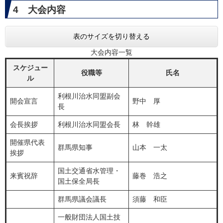
4 大会内容
表のサイズを切り替える
大会内容一覧
スケジュー
役職等
氏名
ル
利根川治水同盟副会
開会宣言
野中 厚
長
会長挨拶
利根川治水同盟会長
林 幹雄
開催県代表
群馬県知事
山本 一太
挨拶
国土交通省水管理・
来賓祝辞
藤巻 浩之
国土保全局長
群馬県議会議長
須藤 和臣
一般財団法人国土技