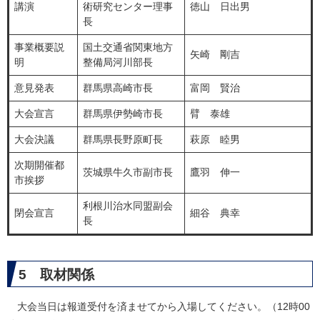
講演
術研究センター理事
徳山 日出男
長
事業概要説
国土交通省関東地方
矢崎 剛吉
明
整備局河川部長
意見発表
群馬県高崎市長
富岡 賢治
大会宣言
群馬県伊勢崎市長
臂 泰雄
大会決議
群馬県長野原町長
萩原 睦男
次期開催都
茨城県牛久市副市長
鷹羽 伸一
市挨拶
利根川治水同盟副会
閉会宣言
細谷 典幸
長
5 取材関係
大会当日は報道受付を済ませてから入場してください。（12時00