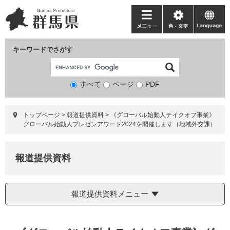
ペ
メ
ー
ニ
メ
色・
language
ジ
ュ
ニ
文
の
ー
ュ
字
キーワードでさがす
先
を
ー
頭
飛
で
ば
すべて
ページ
検
PDF
す。
し
索
て
対
本
トップページ
>
報道提供資料
>
《グローバル始動人テイクオフ事業》
象
文
グローバル始動人プレゼンアワード2024を開催します（地域外交課）
へ
報道提供資料
報道提供資料メニュー
本