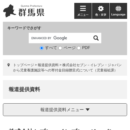
ペ
メ
ー
ニ
メ
色・
language
ジ
ュ
ニ
文
の
ー
ュ
字
キーワードでさがす
先
を
ー
頭
飛
で
ば
すべて
ページ
検
PDF
す。
し
索
て
対
本
トップページ
>
報道提供資料
>
株式会社セブン－イレブン・ジャパン
象
文
から児童養護施設等への寄付金目録贈呈式について（児童福祉課）
へ
報道提供資料
報道提供資料メニュー
本