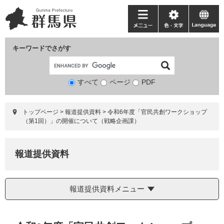
ペ
メ
ー
ニ
メ
色・
language
ジ
ュ
ニ
文
の
ー
ュ
字
キーワードでさがす
先
を
ー
頭
飛
で
ば
すべて
ページ
検
PDF
す。
し
索
て
対
本
トップページ
>
報道提供資料
>
令和6年度「官民共創ワークショップ
象
文
（第1回）」の開催について（戦略企画課）
へ
報道提供資料
報道提供資料メニュー
本