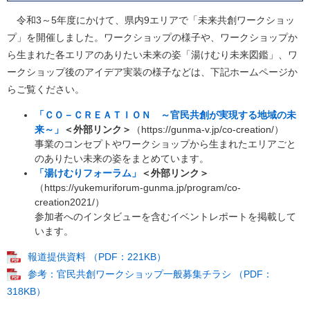
令和3～5年度にかけて、県内9エリアで「未来共創ワークショッ
プ」を開催しました。ワークショップの様子や、ワークショップか
ら生まれた各エリアのありたい未来の姿「湯けむり未来図鑑」、ワ
ークショップ後のアイデア実装の様子などは、下記ホームページか
らご覧ください。
「ＣＯ－ＣＲＥＡＴＩＯＮ ～官民共創が実現する地域の未
来～」
＜外部リンク＞
（https://gunma-v.jp/co-creation/）
事業のコンセプトやワークショップから生まれたエリアごと
のありたい未来の姿をまとめています。
「湯けむりフォーラム」
＜外部リンク＞
（https://yukemuriforum-gunma.jp/program/co-
creation2021/）
参加者へのインタビューを含むイベントレポートを掲載して
います。
報道提供資料 （PDF：221KB）
参考：官民共創ワークショップ一般募集チラシ （PDF：
318KB）