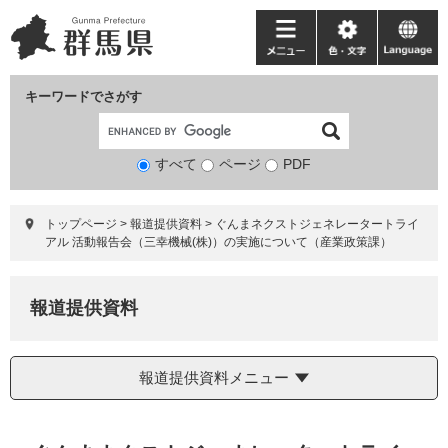
ペ
メ
ー
ニ
メ
色・
language
ジ
ュ
ニ
文
の
ー
ュ
字
キーワードでさがす
先
を
ー
頭
飛
で
ば
すべて
ページ
検
PDF
す。
し
索
て
対
本
トップページ
>
報道提供資料
>
ぐんまネクストジェネレータートライ
象
文
アル 活動報告会（三幸機械(株)）の実施について（産業政策課）
へ
報道提供資料
報道提供資料メニュー
本