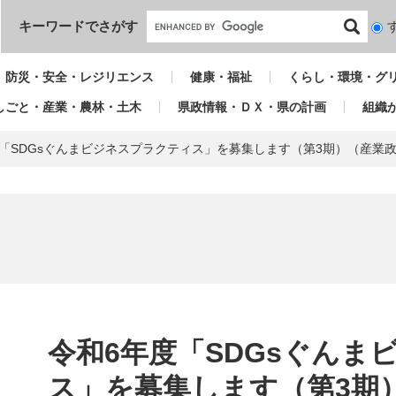
本文へ
キーワードでさがす
検
索
対
防災・安全・レジリエンス
健康・福祉
くらし・環境・グ
象
しごと・産業・農林・土木
県政情報・ＤＸ・県の計画
組織
度「SDGsぐんまビジネスプラクティス」を募集します（第3期）（産業
本
文
令和6年度「SDGsぐんま
ス」を募集します（第3期