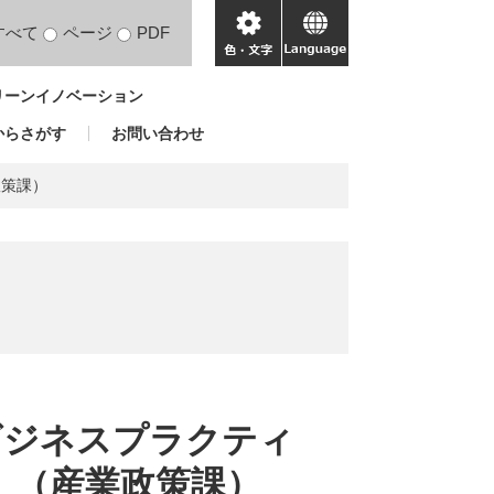
すべて
ページ
PDF
色・
language
文
リーンイノベーション
字
からさがす
お問い合わせ
政策課）
ビジネスプラクティ
）（産業政策課）