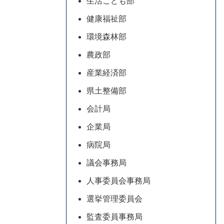
生活こども部
健康福祉部
環境森林部
農政部
産業経済部
県土整備部
会計局
企業局
病院局
議会事務局
人事委員会事務局
選挙管理委員会
監査委員事務局