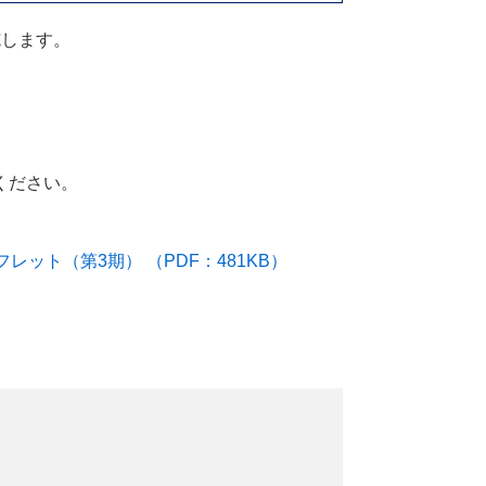
施します。
ください。
ット（第3期） （PDF：481KB）