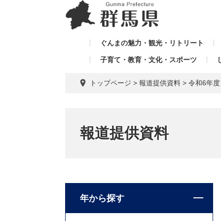
ペ
メ
メ
ー
ニ
ニ
ジ
ュ
ュ
の
ー
ぐんまの魅力・観光・リトリート
ー
先
を
子育て・教育・文化・スポーツ
を
頭
飛
飛
で
ば
トップページ
>
報道提供資料
>
令和6年
す。
し
ば
て
し
本
て
文
報道提供資料
へ
年から探す