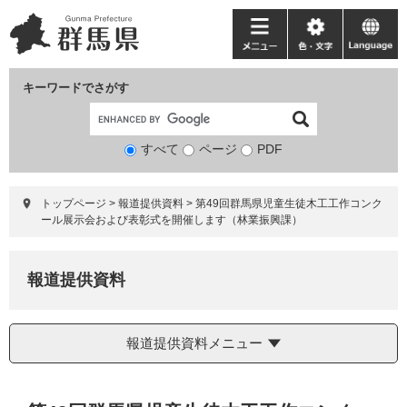
ペ
メ
ー
ニ
メ
色・
language
ジ
ュ
ニ
文
の
ー
ュ
字
キーワードでさがす
先
を
ー
頭
飛
で
ば
すべて
ページ
検
PDF
す。
し
索
て
対
本
トップページ
>
報道提供資料
>
第49回群馬県児童生徒木工工作コンク
象
文
ール展示会および表彰式を開催します（林業振興課）
へ
報道提供資料
報道提供資料メニュー
本