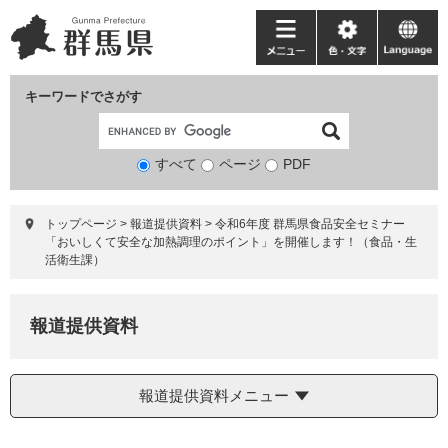
ペ
メ
ー
ニ
メ
色・
language
ジ
ュ
ニ
文
の
ー
ュ
字
キーワードでさがす
先
を
ー
頭
飛
で
ば
すべて
ページ
検
PDF
す。
し
索
て
対
本
トップページ
>
報道提供資料
>
令和6年度 群馬県食品安全セミナー
象
文
「おいしくて安全な加熱調理のポイント」を開催します！（食品・生
へ
活衛生課）
報道提供資料
報道提供資料メニュー