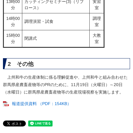
13時00
カッティングセミナー(3)（リブ
実習
分
ロース）
室
14時00
調理
調理演習・試食
分
室
15時00
大教
閉講式
分
室
2 その他
上州和牛の生産体制に係る理解促進や、上州和牛と組み合わせた
群馬県産農畜産物等のPRのために、11月19日（火曜日）～20日
（水曜日）に群馬県産農畜産物等の生産現場視察を実施します。
報道提供資料 （PDF：154KB）