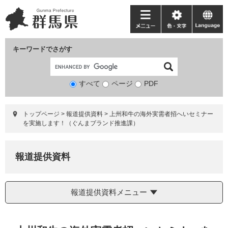
ペ
メ
ー
ニ
メ
色・
language
ジ
ュ
ニ
文
の
ー
ュ
字
キーワードでさがす
先
を
ー
頭
飛
で
ば
すべて
ページ
検
PDF
す。
し
索
て
対
本
トップページ
>
報道提供資料
>
上州和牛の海外実需者招へいセミナー
象
文
を実施します！（ぐんまブランド推進課）
へ
報道提供資料
報道提供資料メニュー
本