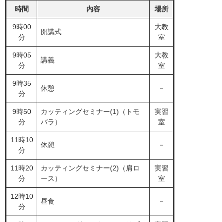
時間
内容
場所
9時00
大教
開講式
分
室
9時05
大教
講義
分
室
9時35
休憩
－
分
9時50
カッティングセミナー(1)（トモ
実習
分
バラ）
室
11時10
休憩
－
分
11時20
カッティングセミナー(2)（肩ロ
実習
分
ース）
室
12時10
昼食
－
分