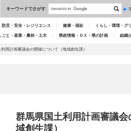
本文へ
キーワードでさがす
検
索
対
防災・安全・レジリエンス
健康・福祉
くらし・環境・グ
象
しごと・産業・農林・土木
県政情報・ＤＸ・県の計画
組織
土利用計画審議会の開催について（地域創生課）
本
文
群馬県国土利用計画審議会
域創生課）