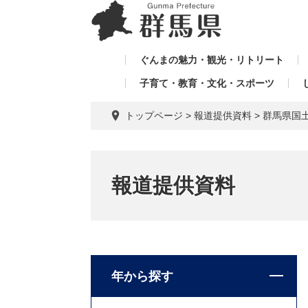
ペ
メ
メ
ー
ニ
ニ
ジ
ュ
ュ
の
ー
ぐんまの魅力・観光・リトリート
ー
先
を
子育て・教育・文化・スポーツ
を
頭
飛
飛
で
ば
トップページ
>
報道提供資料
>
群馬県国
す。
し
ば
て
し
本
て
文
報道提供資料
へ
年から探す