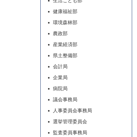
生活こども部
健康福祉部
環境森林部
農政部
産業経済部
県土整備部
会計局
企業局
病院局
議会事務局
人事委員会事務局
選挙管理委員会
監査委員事務局