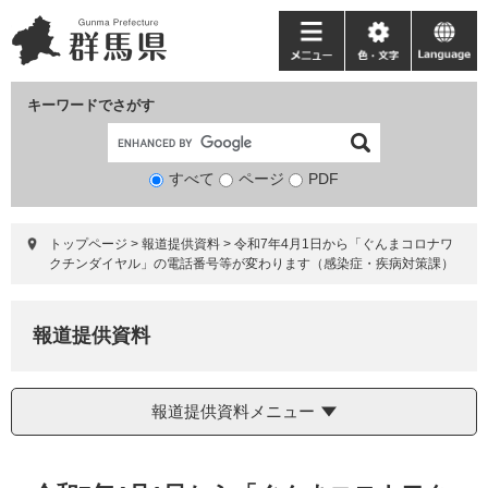
ペ
メ
ー
ニ
メ
色・
language
ジ
ュ
ニ
文
の
ー
ュ
字
キーワードでさがす
先
を
ー
頭
飛
で
ば
すべて
ページ
検
PDF
す。
し
索
て
対
本
トップページ
>
報道提供資料
>
令和7年4月1日から「ぐんまコロナワ
象
文
クチンダイヤル」の電話番号等が変わります（感染症・疾病対策課）
へ
報道提供資料
報道提供資料メニュー
本