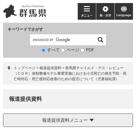
ペ
メ
ー
ニ
メ
色・
language
ジ
ュ
ニ
文
の
ー
ュ
字
キーワードでさがす
先
を
ー
頭
飛
で
ば
すべて
ページ
検
PDF
す。
し
索
て
対
本
トップページ
>
報道提供資料
>
群馬県チャイルド・デス・レビュー
象
文
（ＣＤＲ）体制整備モデル事業実施における小児死亡の発生予防・死
へ
亡時対応・死亡後対応改善のための提言について（児童福祉課）
報道提供資料
報道提供資料メニュー