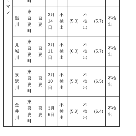
町
マ
東
メ
3月
不
不
温
吾
吾
不検
14
検
(5.3)
検
(5.7)
川
妻
妻
出
日
出
出
町
東
見
3月
不
不
吾
吾
不検
城
11
検
(6.3)
検
(5.7)
妻
妻
出
川
日
出
出
町
東
泉
3月
不
不
吾
吾
不検
沢
10
検
(5.8)
検
(6.5)
妻
妻
出
川
日
出
出
町
東
金
不
不
吾
吾
3月
不検
井
検
(5.9)
検
(6.4)
妻
妻
6日
出
川
出
出
町