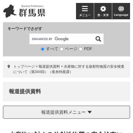
ペ
メ
ー
ニ
メ
色・
language
ジ
ュ
ニ
文
の
ー
ュ
字
キーワードでさがす
先
を
ー
頭
飛
で
ば
すべて
ページ
検
PDF
す。
し
索
て
対
本
トップページ
>
報道提供資料
>
水産物に対する放射性物質の安全検査
象
文
について（第344回）（蚕糸特産課）
へ
報道提供資料
報道提供資料メニュー
本