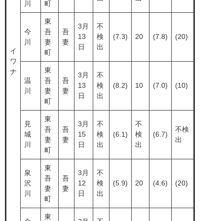
川
町
東
3月
不
今
吾
吾
13
検
(7.3)
20
(7.8)
(20)
川
妻
妻
日
出
イ
町
ワ
東
ナ
3月
不
温
吾
吾
13
検
(8.2)
10
(7.0)
(10)
川
妻
妻
日
出
町
東
見
3月
不
不
吾
吾
不検
城
15
検
(6.1)
検
(6.7)
妻
妻
出
川
日
出
出
町
東
泉
3月
不
吾
吾
沢
12
検
(5.9)
20
(4.6)
(20)
妻
妻
川
日
出
町
東