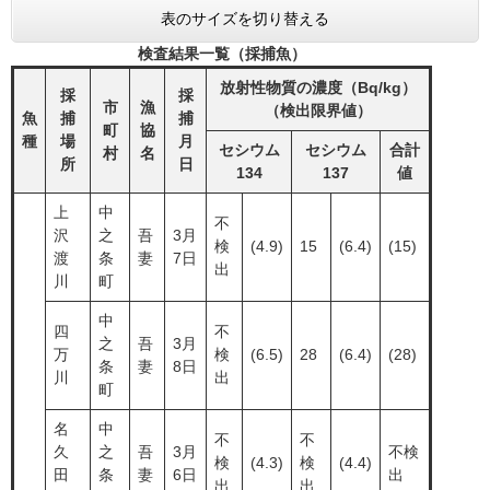
表のサイズを切り替える
検査結果一覧（採捕魚）
放射性物質の濃度（Bq/kg）
採
採
市
漁
（検出限界値）
魚
捕
捕
町
協
種
場
月
セシウム
セシウム
合計
村
名
所
日
134
137
値
上
中
不
沢
之
吾
3月
検
(4.9)
15
(6.4)
(15)
渡
条
妻
7日
出
川
町
中
四
不
之
吾
3月
万
検
(6.5)
28
(6.4)
(28)
条
妻
8日
川
出
町
名
中
不
不
久
之
吾
3月
不検
検
(4.3)
検
(4.4)
田
条
妻
6日
出
出
出