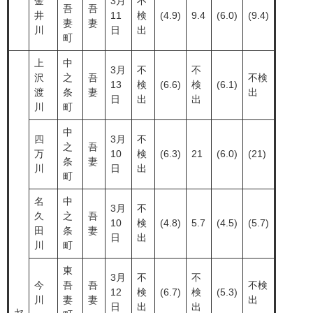
金
3月
不
吾
吾
井
11
検
(4.9)
9.4
(6.0)
(9.4)
妻
妻
川
日
出
町
上
中
3月
不
不
沢
之
吾
不検
13
検
(6.6)
検
(6.1)
渡
条
妻
出
日
出
出
川
町
中
四
3月
不
之
吾
万
10
検
(6.3)
21
(6.0)
(21)
条
妻
川
日
出
町
名
中
3月
不
久
之
吾
10
検
(4.8)
5.7
(4.5)
(5.7)
田
条
妻
日
出
川
町
東
3月
不
不
今
吾
吾
不検
12
検
(6.7)
検
(5.3)
川
妻
妻
出
日
出
出
ヤ