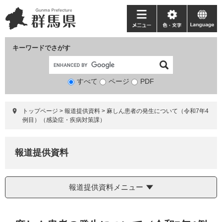
ペ
メ
ー
ニ
メ
色・
language
ジ
ュ
ニ
文
の
ー
ュ
字
キーワードでさがす
先
を
ー
頭
飛
で
ば
すべて
ページ
検
PDF
す。
し
索
て
対
本
トップページ
>
報道提供資料
>
麻しん患者の発生について（令和7年4
象
文
例目）（感染症・疾病対策課）
へ
報道提供資料
報道提供資料メニュー
本