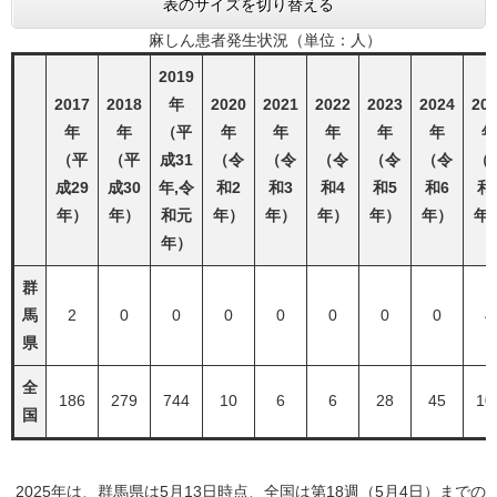
表のサイズを切り替える
麻しん患者発生状況（単位：人）
2019
2017
2018
年
2020
2021
2022
2023
2024
20
年
年
（平
年
年
年
年
年
年
（平
（平
成31
（令
（令
（令
（令
（令
（
成29
成30
年,令
和2
和3
和4
和5
和6
和
年）
年）
和元
年）
年）
年）
年）
年）
年
年）
群
馬
2
0
0
0
0
0
0
0
4
県
全
186
279
744
10
6
6
28
45
10
国
2025年は、群馬県は5月13日時点、全国は第18週（5月4日）までの