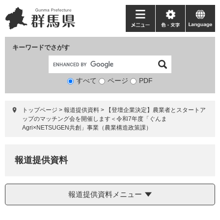
ペ
メ
ー
ニ
メ
色・
language
ジ
ュ
ニ
文
の
ー
ュ
字
キーワードでさがす
先
を
ー
頭
飛
で
ば
すべて
ページ
検
PDF
す。
し
索
て
対
本
トップページ
>
報道提供資料
>
【登壇企業決定】農業者とスタートア
象
文
ップのマッチング会を開催します＜令和7年度「ぐんま
へ
Agri×NETSUGEN共創」事業（農業構造政策課）
報道提供資料
報道提供資料メニュー