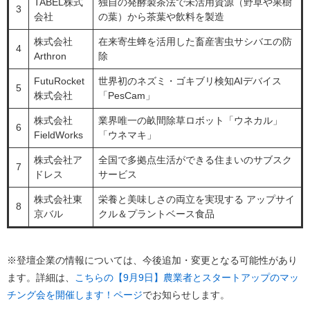
TABEL株式
独自の発酵製茶法で未活用資源（野草や果樹
3
会社
の葉）から茶葉や飲料を製造
株式会社
在来寄生蜂を活用した畜産害虫サシバエの防
4
Arthron
除
FutuRocket
世界初のネズミ・ゴキブリ検知AIデバイス
5
株式会社
「PesCam」
株式会社
業界唯一の畝間除草ロボット「ウネカル」
6
FieldWorks
「ウネマキ」
株式会社ア
全国で多拠点生活ができる住まいのサブスク
7
ドレス
サービス
株式会社東
栄養と美味しさの両立を実現する アップサイ
8
京バル
クル＆プラントベース食品
※登壇企業の情報については、今後追加・変更となる可能性があり
ます。詳細は、
こちらの【9月9日】農業者とスタートアップのマッ
チング会を開催します！​ページ
でお知らせします。