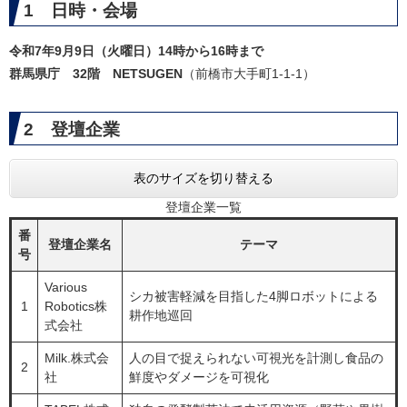
1 日時・会場
令和7年9月9日（火曜日）14時から16時まで
群馬県庁 32階 NETSUGEN
（前橋市大手町1-1-1）
2 登壇企業
表のサイズを切り替える
登壇企業一覧
番
登壇企業名
テーマ
号
Various
シカ被害軽減を目指した4脚ロボットによる
1
Robotics株
耕作地巡回
式会社
Milk.株式会
人の目で捉えられない可視光を計測し食品の
2
社
鮮度やダメージを可視化