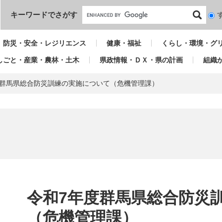
本文へ
キーワードでさがす
検
索
対
防災・安全・レジリエンス
健康・福祉
くらし・環境・グ
象
しごと・産業・農林・土木
県政情報・ＤＸ・県の計画
組織
度群馬県総合防災訓練の実施について（危機管理課）
本
文
令和7年度群馬県総合防災
（危機管理課）