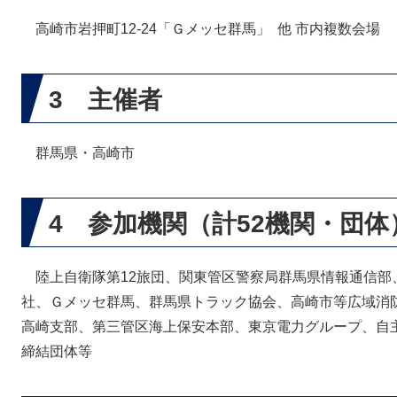
高崎市岩押町12-24「Ｇメッセ群馬」 他 市内複数会場
3 主催者
群馬県・高崎市
4 参加機関（計52機関・団体
陸上自衛隊第12旅団、関東管区警察局群馬県情報通信部
社、Ｇメッセ群馬、群馬県トラック協会、高崎市等広域消
高崎支部、第三管区海上保安本部、東京電力グループ、自主
締結団体等