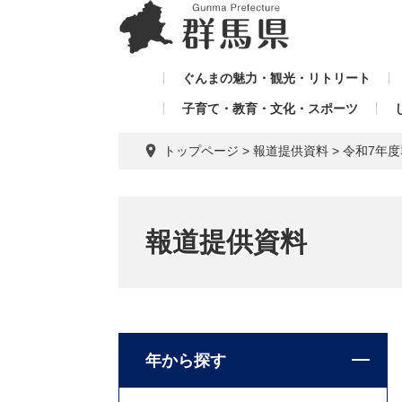
ペ
メ
メ
ー
ニ
ニ
ジ
ュ
ュ
の
ー
ぐんまの魅力・観光・リトリート
ー
先
を
子育て・教育・文化・スポーツ
を
頭
飛
飛
で
ば
トップページ
>
報道提供資料
>
令和7年
す。
し
ば
て
し
本
て
文
報道提供資料
へ
年から探す