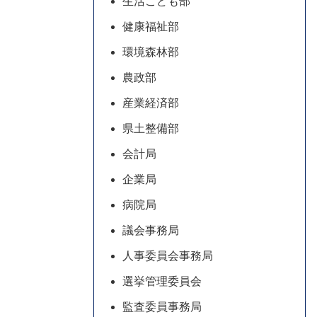
生活こども部
健康福祉部
環境森林部
農政部
産業経済部
県土整備部
会計局
企業局
病院局
議会事務局
人事委員会事務局
選挙管理委員会
監査委員事務局