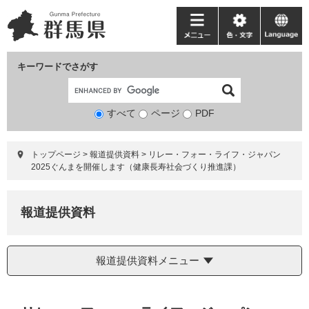
ペ
メ
ー
ニ
メ
色・
language
ジ
ュ
ニ
文
の
ー
ュ
字
キーワードでさがす
先
を
ー
頭
飛
で
ば
すべて
ページ
検
PDF
す。
し
索
て
対
本
トップページ
>
報道提供資料
>
リレー・フォー・ライフ・ジャパン
象
文
2025ぐんまを開催します（健康長寿社会づくり推進課）
へ
報道提供資料
報道提供資料メニュー
本