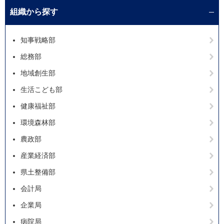
組織から探す
知事戦略部
総務部
地域創生部
生活こども部
健康福祉部
環境森林部
農政部
産業経済部
県土整備部
会計局
企業局
病院局