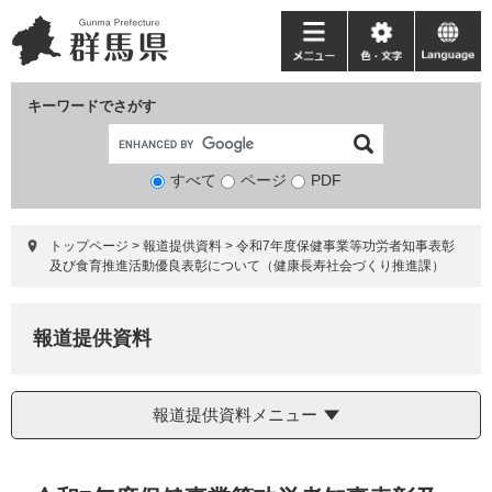
ペ
メ
ー
ニ
メ
色・
language
ジ
ュ
ニ
文
の
ー
ュ
字
キーワードでさがす
先
を
ー
頭
飛
で
ば
すべて
ページ
検
PDF
す。
し
索
て
対
本
トップページ
>
報道提供資料
>
令和7年度保健事業等功労者知事表彰
象
文
及び食育推進活動優良表彰について（健康長寿社会づくり推進課）
へ
報道提供資料
報道提供資料メニュー
本