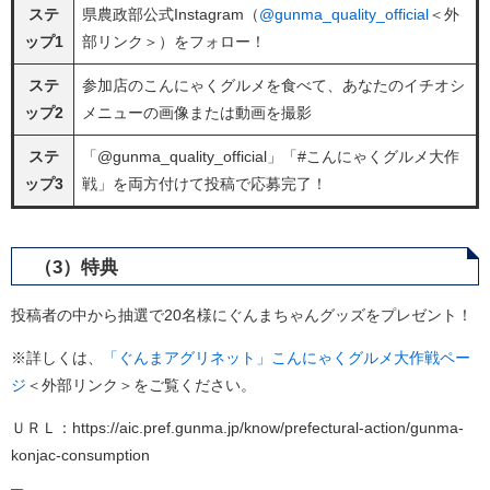
ステ
県農政部公式Instagram（
@gunma_quality_official
＜外
ップ1
部リンク＞
）をフォロー！
ステ
参加店のこんにゃくグルメを食べて、あなたのイチオシ
ップ2
メニューの画像または動画を撮影
ステ
「@gunma_quality_official」「#こんにゃくグルメ大作
ップ3
戦」を両方付けて投稿で応募完了！
（3）特典
投稿者の中から抽選で20名様にぐんまちゃんグッズをプレゼント！
※詳しくは、
「ぐんまアグリネット」こんにゃくグルメ大作戦ペー
ジ
＜外部リンク＞
をご覧ください。
ＵＲＬ：https://aic.pref.gunma.jp/know/prefectural-action/gunma-
konjac-consumption