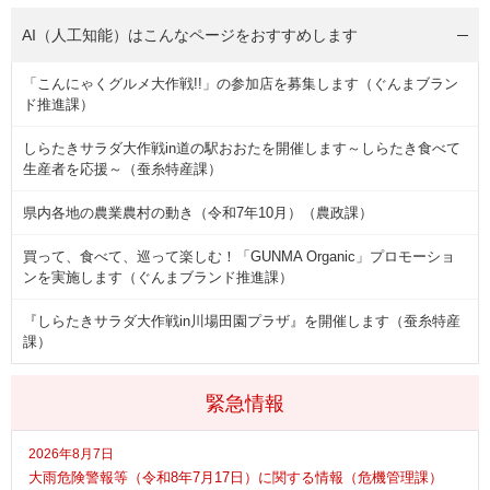
AI（人工知能）は
こんなページをおすすめします
「こんにゃくグルメ大作戦!!」の参加店を募集します（ぐんまブラン
ド推進課）
しらたきサラダ大作戦in道の駅おおたを開催します～しらたき食べて
生産者を応援～（蚕糸特産課）
県内各地の農業農村の動き（令和7年10月）（農政課）
買って、食べて、巡って楽しむ！「GUNMA Organic」プロモーショ
ンを実施します（ぐんまブランド推進課）
『しらたきサラダ大作戦in川場田園プラザ』を開催します（蚕糸特産
課）
緊急情報
2026年8月7日
大雨危険警報等（令和8年7月17日）に関する情報（危機管理課）