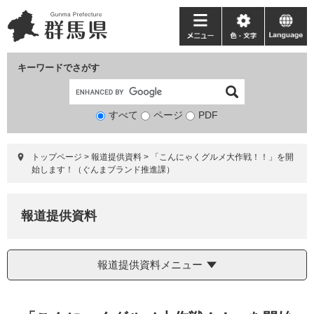
ペ
メ
ー
ニ
メ
色・
language
ジ
ュ
ニ
文
の
ー
ュ
字
キーワードでさがす
先
を
ー
頭
飛
で
ば
すべて
ページ
検
PDF
す。
し
索
て
対
本
トップページ
>
報道提供資料
>
「こんにゃくグルメ大作戦！！」を開
象
文
始します！（ぐんまブランド推進課）
へ
報道提供資料
報道提供資料メニュー
本