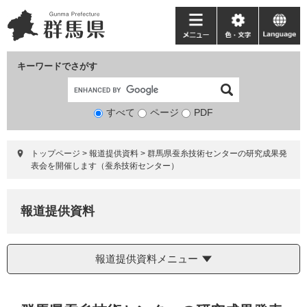
ペ
メ
ー
ニ
メ
色・
language
ジ
ュ
ニ
文
の
ー
ュ
字
キーワードでさがす
先
を
ー
頭
飛
で
ば
すべて
ページ
検
PDF
す。
し
索
て
対
本
トップページ
>
報道提供資料
>
群馬県蚕糸技術センターの研究成果発
象
文
表会を開催します（蚕糸技術センター）
へ
報道提供資料
報道提供資料メニュー
本