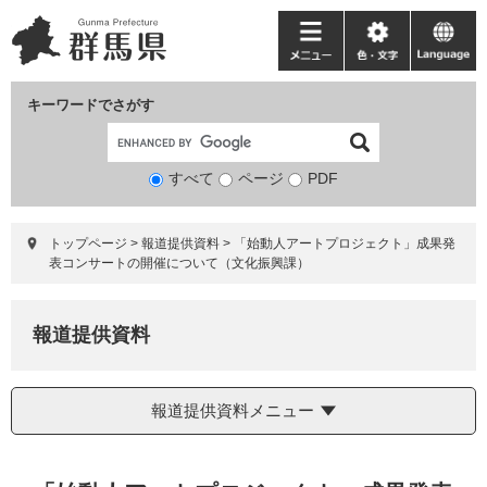
ペ
メ
ー
ニ
メ
色・
language
ジ
ュ
ニ
文
の
ー
ュ
字
キーワードでさがす
先
を
ー
頭
飛
で
ば
すべて
ページ
検
PDF
す。
し
索
て
対
本
トップページ
>
報道提供資料
>
「始動人アートプロジェクト」成果発
象
文
表コンサートの開催について（文化振興課）
へ
報道提供資料
報道提供資料メニュー
本