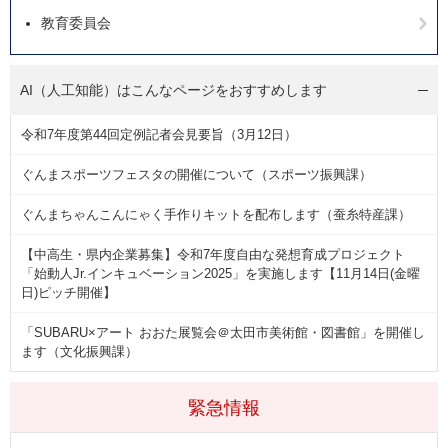
教育委員会
AI（人工知能）は
こんなページをおすすめします
令和7年度第44回定例記者会見要旨（3月12日）
ぐんまスポーツフェスタの開催について（スポーツ振興課）
ぐんまちゃんこんにゃく手作りキットを配布します（蚕糸特産課）
【中高生・県内企業募集】令和7年度自由な発想育成プロジェクト
「始動人Jr.インキュベーション2025」を実施します【11月14日(金曜
日)ピッチ開催】
「SUBARU×アート おおた展覧会＠太田市美術館・図書館」を開催し
ます（文化振興課）
緊急情報