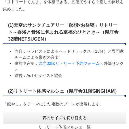
「リトリートぐんま」を体感できる、五感でやすらぐ癒しの体験を
集めました。
(1)天空のサンクチュアリー「瞑想×お昼寝」リトリー
ト～香浴と音浴に包まれる至福のひととき～（県庁舎
32階NETSUGEN）
内容：セラピストによるヘッドリラックス（15分）と専門家
チームによる響きの音楽
事前申込制：
県庁32階リトリート予約フォーム
＜外部リンク
＞
運営：AoTセラピスト協会
(2)リトリート体感マルシェ（県庁舎31階GINGHAM）
「癒やし」をテーマにした複数のブースが出展します。
表のサイズを切り替える
リトリート体感マルシェ一覧