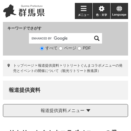
ペ
メ
ー
ニ
メ
色・
language
ジ
ュ
ニ
文
の
ー
ュ
字
キーワードでさがす
先
を
ー
頭
飛
で
ば
すべて
ページ
検
PDF
す。
し
索
て
対
本
トップページ
>
報道提供資料
>
リトリートぐんまコラボメニューの発
象
文
売とイベントの開催について（観光リトリート推進課）
へ
報道提供資料
報道提供資料メニュー
本